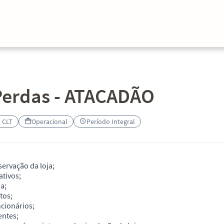
 Perdas - ATACADÃO
– CLT
Operacional
Período Integral
ervação da loja;
ativos;
a;
tos;
ncionários;
entes;