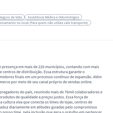
Seguro de Vida
Assistência Médica e Odontológica
ionamento no local (Para quem não utiliza vale transporte)
m presença em mais de 220 municípios, contando com mais
 centros de distribuição. Essa estrutura garante o
midores finais em um processo contínuo de expansão. Além
mmerce por meio de seu canal próprio de vendas online.
pregadores do país, reunindo mais de 76mil colaboradores e
odutos de qualidade a preços justos. Essa força de
a cultura viva que conecta os times de lojas, centros de
 traduz diariamente em atitudes guiadas pelo compromisso
 nosso time, pela inclusão que gera o orgulho em pertencer