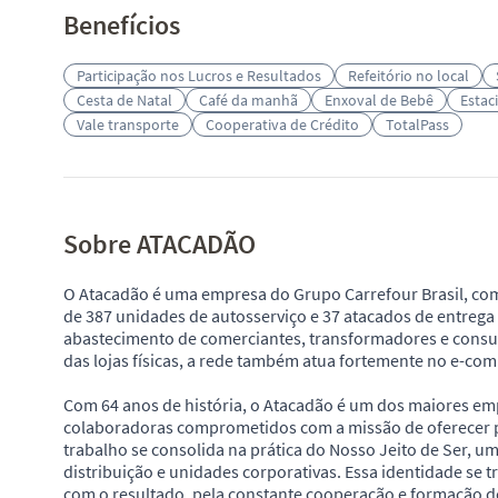
Benefícios
Participação nos Lucros e Resultados
Refeitório no local
Cesta de Natal
Café da manhã
Enxoval de Bebê
Estac
Vale transporte
Cooperativa de Crédito
TotalPass
Sobre ATACADÃO
O Atacadão é uma empresa do Grupo Carrefour Brasil, co
de 387 unidades de autosserviço e 37 atacados de entrega e
abastecimento de comerciantes, transformadores e consu
das lojas físicas, a rede também atua fortemente no e-co
Com 64 anos de história, o Atacadão é um dos maiores em
colaboradoras comprometidos com a missão de oferecer pr
trabalho se consolida na prática do Nosso Jeito de Ser, um
distribuição e unidades corporativas. Essa identidade se
com o resultado, pela constante cooperação e formação do