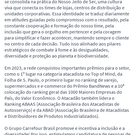
se consolida na prática do Nosso Jeito de Ser, uma cultura
viva que conecta os times de lojas, centros de distribuição e
unidades corporativas. Essa identidade se traduz diariamente
em atitudes guiadas pelo compromisso com o resultado, pela
constante cooperação e formação do nosso time, pela
inclusão que gera o orgulho em pertencer e pela coragem
para simplificar e fazer acontecer, mantendo sempre o cliente
no centro de cada decisão. Tudo isso alinhado aos pilares
estratégicos de combate à fome e às desigualdades,
diversidade e proteção ao planeta e biodiversidade.
Em 2023, a rede conquistou importantes prêmios para o setor,
como o 1º lugar na categoria atacadista no Top of Mind, da
Folha de S. Paulo, o primeiro lugar no ranking de varejo,
supermercados e e-commerce do Prêmio BandNews e a 10ª
colocação do ranking geral das 1000 Maiores Empresas do
País, do Valor Econômico. O Atacadão também lidera o
Ranking ABAAS (Associação Brasileira dos Atacadistas de
Autosserviço) e da ABAD (Associação Brasileira de Atacadistas
e Distribuidores de Produtos Industrializados).
O Grupo Carrefour Brasil promove e incentiva a inclusão e a
diversidade! Por isso, estimulamos candidatura de pessoas de